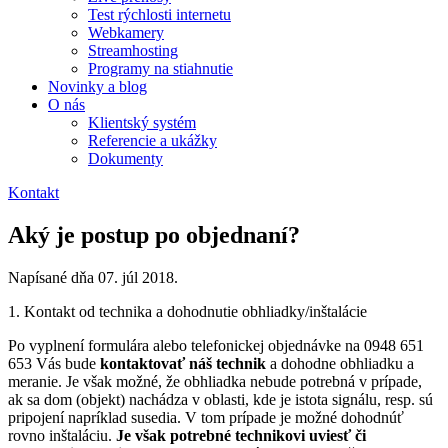
Test rýchlosti internetu
Webkamery
Streamhosting
Programy na stiahnutie
Novinky a blog
O nás
Klientský systém
Referencie a ukážky
Dokumenty
Kontakt
Aký je postup po objednaní?
Napísané dňa
07. júl 2018
.
1. Kontakt od technika a dohodnutie obhliadky/inštalácie
Po vyplnení formulára alebo telefonickej objednávke na 0948 651
653 Vás bude
kontaktovať náš technik
a dohodne obhliadku a
meranie. Je však možné, že obhliadka nebude potrebná v prípade,
ak sa dom (objekt) nachádza v oblasti, kde je istota signálu, resp. sú
pripojení napríklad susedia. V tom prípade je možné dohodnúť
rovno inštaláciu.
Je však potrebné technikovi uviesť či