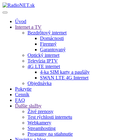
Úvod
Internet a TV
Bezdrôtový internet
Domácnosti
Firemný
Garantovaný
Optický internet
Televízia IPTV
4G LTE internet
4-ka SIM karty a paušály
SWAN LTE 4G Internet
Objednávka
Pokrytie
Cenník
FAQ
Ďalšie služby
Živé prenosy
Test rýchlosti internetu
Webkamery
Streamhosting
Programy na stiahnutie
Novinky a blog