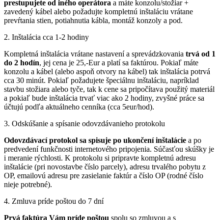
prestupujete od iného operátora
a máte konzolu/stožiar +
zavedený kábel alebo požadujte kompletnú inštaláciu vrátane
prevŕtania stien, potiahnutia kábla, montáž konzoly a pod.
2. Inštalácia cca 1-2 hodiny
Kompletná inštalácia vrátane nastavení a sprevádzkovania
trvá od 1
do 2 hodín
, jej cena je 25,-Eur a platí sa faktúrou. Pokiaľ máte
konzolu a kábel (alebo aspoň otvory na kábel) tak inštalácia potrvá
cca 30 minút. Pokiaľ požadujete špeciálnu inštaláciu, napríklad
stavbu stožiara alebo tyče, tak k cene sa pripočítava použitý materiál
a pokiaľ bude inštalácia trvať viac ako 2 hodiny, zvyšné práce sa
účtujú podľa aktuálneho cenníka (cca 5eur/hod).
3. Odskúšanie a spísanie odovzdávanieho protokolu
Odovzdávací protokol sa spisuje po ukončení inštalácie
a po
predvedení funkčnosti internetového pripojenia. Súčasťou skúšky je
i meranie rýchlosti. K protokolu si pripravte kompletnú adresu
inštalácie (pri novostavbe číslo parcely), adresu trvalého pobytu z
OP, emailovú adresu pre zasielanie faktúr a číslo OP (rodné číslo
nieje potrebné).
4. Zmluva príde poštou do 7 dní
Prvá faktúra Vám príde poštou
spolu so zmluvou a s