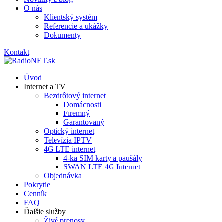
O nás
Klientský systém
Referencie a ukážky
Dokumenty
Kontakt
Úvod
Internet a TV
Bezdrôtový internet
Domácnosti
Firemný
Garantovaný
Optický internet
Televízia IPTV
4G LTE internet
4-ka SIM karty a paušály
SWAN LTE 4G Internet
Objednávka
Pokrytie
Cenník
FAQ
Ďalšie služby
Živé prenosy