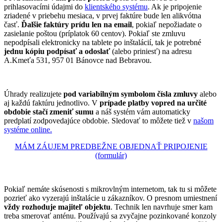
prihlasovacími údajmi do
klientského systému
. Ak je pripojenie
zriadené v priebehu mesiaca, v prvej faktúre bude len alikvótna
časť.
Ďalšie faktúry prídu len na email
, pokiaľ nepožiadate o
zasielanie poštou (príplatok 60 centov). Pokiaľ ste zmluvu
nepodpísali elektronicky na tablete po inštalácií, tak je potrebné
jednu kópiu podpísať a odoslať
(alebo priniesť) na adresu
A.Kmeťa 531, 957 01 Bánovce nad Bebravou.
Úhrady realizujete
pod variabilným symbolom čísla zmluvy
alebo
aj každú faktúru jednotlivo. V
prípade platby vopred na určité
obdobie stačí zmeniť sumu
a náš systém vám automaticky
predplatí zodpovedajúce obdobie. Sledovať to môžete tiež v
našom
systéme online.
MÁM ZÁUJEM PREDBEŽNE OBJEDNAŤ PRIPOJENIE
(formulár)
Pokiaľ nemáte skúsenosti s mikrovlným internetom, tak tu si môžete
pozrieť ako vyzerajú inštalácie u zákazníkov. O presnom umiestnení
vždy rozhoduje majiteľ objektu
. Technik len navrhuje smer kam
treba smerovať anténu. Používajú sa zvyčajne pozinkované konzoly