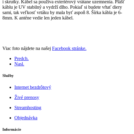
i skrutky. Kábel sa používa exteriérový vrátane uzemnenia. Plášť
káblu je UV stabilný a vydrží dlho. Pokiaľ si budete vŕtať diery
sami, tak veľkosť vrtáku by mala byť aspoň 8. Šírka kábla je 6-
8mm. K anténe vedie len jeden kábel.
Viac foto nájdete na našej
Facebook stránke.
Predch.
Nasl.
Služby
Internet bezdrôtový
Živé prenosy
Streamhosting
Objednávka
Informácie